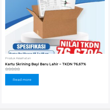
Produk Kesehatan
Kartu Skrining Bayi Baru Lahir – TKDN 76,67%
Rated
0
out
Read more
of
5