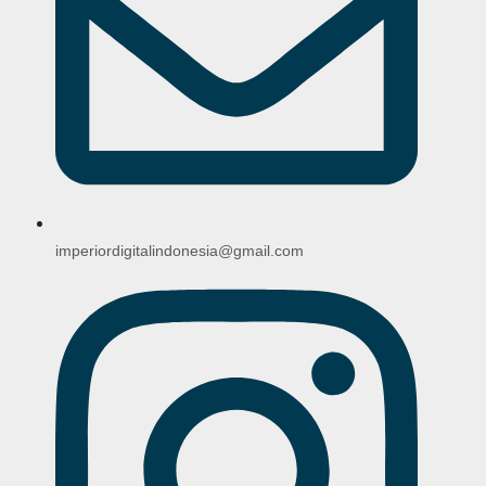
imperiordigitalindonesia@gmail.com