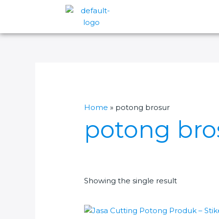
Skip
to
content
Home
»
potong brosur
potong bro
Showing the single result
Original
Current
price
price