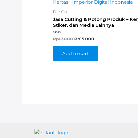
was:
is:
Rp17.000.
Rp15.000.
Die Cut
Jasa Cutting & Potong Produk – Ker
Stiker, dan Media Lainnya
Rated
Rp
17.000
Rp
15.000
0
out
of
Add to cart
5