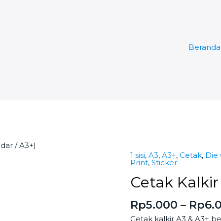
Beranda
dar / A3+)
1 sisi
,
A3
,
A3+
,
Cetak
,
Die
Cetak
Print
,
Sticker
Kalkir
Cetak Kalkir
(A3
Standar
Rp
5.000
–
Rp
6.
/
A3+)
Cetak kalkir A3 & A3+ be