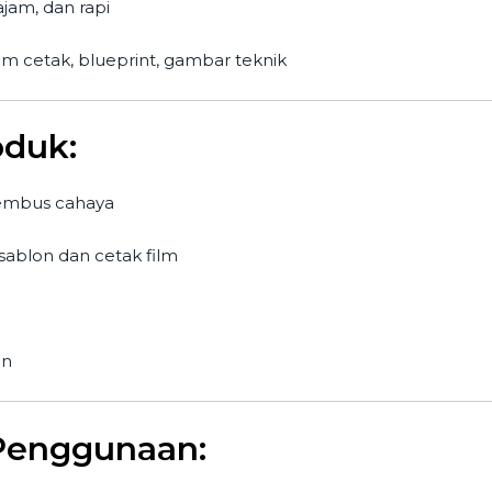
ajam, dan rapi
film cetak, blueprint, gambar teknik
oduk:
 tembus cahaya
 sablon dan cetak film
in
Penggunaan: