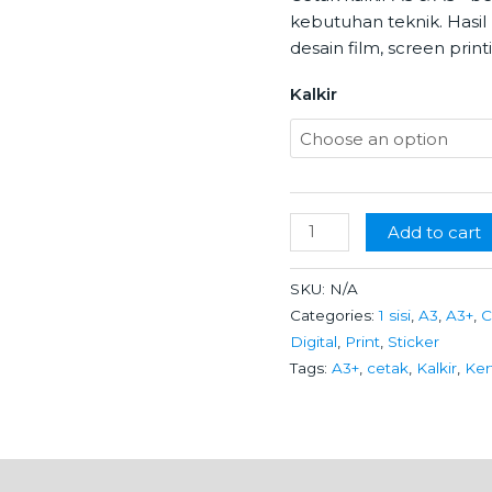
quantity
kebutuhan teknik. Hasil 
desain film, screen print
Kalkir
Add to cart
SKU:
N/A
Categories:
1 sisi
,
A3
,
A3+
,
C
Digital
,
Print
,
Sticker
Tags:
A3+
,
cetak
,
Kalkir
,
Ker
n