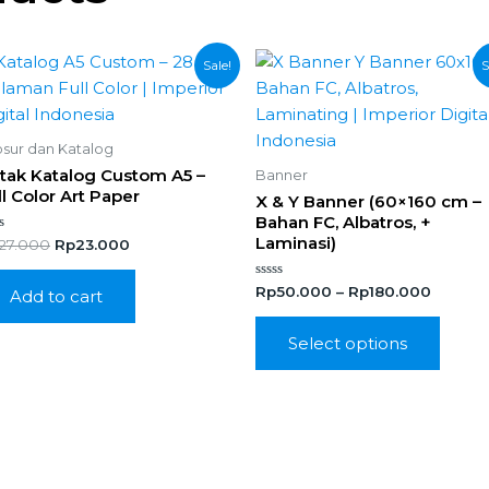
Original
Current
This
Sale!
S
price
price
produ
was:
is:
has
Rp27.000.
Rp23.000.
multi
sur dan Katalog
varian
tak Katalog Custom A5 –
Banner
The
ll Color Art Paper
X & Y Banner (60×160 cm –
optio
Bahan FC, Albatros, +
Laminasi)
may
ed
27.000
Rp
23.000
be
Rated
Rp
50.000
–
Rp
180.000
chos
Add to cart
0
out
on
of
Select options
5
the
produ
page