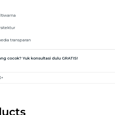
ltiwarna
sitektur
edia transparan
ang cocok? Yuk konsultasi dulu GRATIS!
3+
ducts