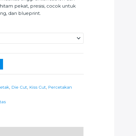
hitam pekat, presisi, cocok untuk
ing, dan blueprint.
etak
,
Die Cut
,
Kiss Cut
,
Percetakan
tas