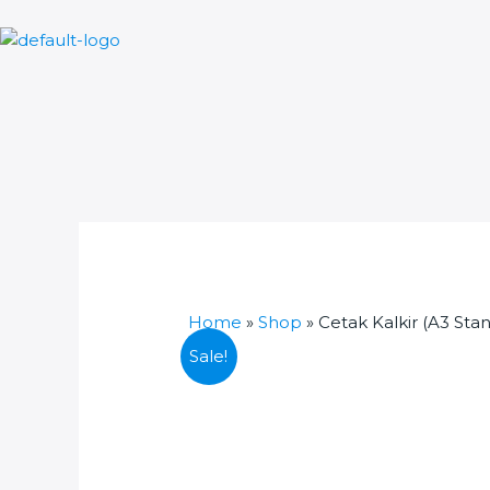
Skip
to
content
Home
»
Shop
»
Cetak Kalkir (A3 Stan
Sale!