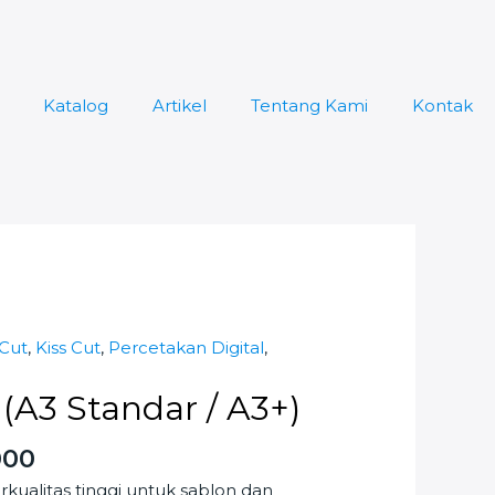
Katalog
Artikel
Tentang Kami
Kontak
 Cut
,
Kiss Cut
,
Percetakan Digital
,
 (A3 Standar / A3+)
000
rkualitas tinggi untuk sablon dan