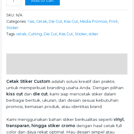
Add to cart
SKU:
N/A
Categories:
1 sisi
,
Cetak
,
Die Cut
,
Kiss Cut
,
Media Promosi
,
Print
,
Sticker
Tags:
cetak
,
Cutting
,
Die Cut
,
Kiss Cut
,
Sticker
,
stiker
Description
Additional information
Cetak Stiker Custom
adalah solusi kreatif dan praktis
untuk memperkuat branding usaha Anda. Dengan pilihan
kiss cut
dan
die cut
, kami siap mencetak stiker dalam
berbagai bentuk, ukuran, dan desain sesuai kebutuhan
promosi, kemasan produk, atau identitas brand.
Kami menggunakan bahan stiker berkualitas seperti
vinyl,
transparan, hingga stiker cromo
dengan hasil cetak full
color dan daya rekat optimal. Mau desain simpel atau