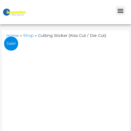
Skip
Me
to
content
Home
»
Shop
»
Cutting Sticker (Kiss Cut / Die Cut)
Cutting
Sale!
Sticker
(Kiss
Cut
/
Die
Cut)
quantity