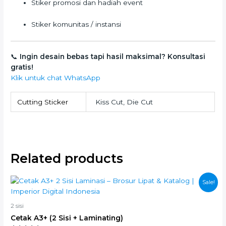
Stiker promosi dan hadiah event
Stiker komunitas / instansi
📞
Ingin desain bebas tapi hasil maksimal? Konsultasi
gratis!
Klik untuk chat WhatsApp
Cutting Sticker
Kiss Cut, Die Cut
Related products
This
Sale!
product
has
2 sisi
multiple
Cetak A3+ (2 Sisi + Laminating)
variants.