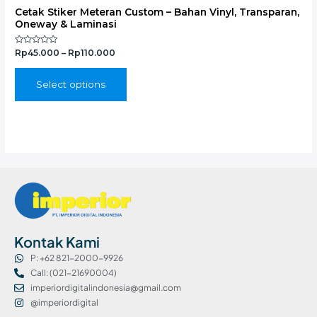
multiple
Cetak Stiker Meteran Custom – Bahan Vinyl, Transparan,
variants.
Oneway & Laminasi
The
options
Rated
Rp
45.000
–
Rp
110.000
0
may
out
of
be
5
Select options
chosen
on
the
product
page
Kontak Kami
P: +62 821-2000-9926
Call: (021-21690004)
imperiordigitalindonesia@gmail.com
@imperiordigital